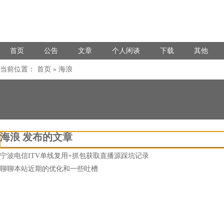
首页
公告
文章
个人闲谈
下载
其他
当前位置：
首页
» 海浪
海浪 发布的文章
宁波电信ITV单线复用+抓包获取直播源踩坑记录
聊聊本站近期的优化和一些吐槽