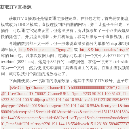
获取ITV直播源
获取ITV直播源还是需要通过抓包完成。在抓包之前，首先需要把盒子
模式改为 DHCP 模式，直接连接到路由器的网络，并且让盒子全部走ITV
插件，可以通过它完成设置，但这里没有，所以就添加了一个路由表规
快的抓包了。开启流量捕获，开启机顶盒，联网后播放一个直播视频，
各地的数据都不太一样，但一般来说直播源都分为单播的 rtsp 和组播
滤里输入
http && http contains "igmp://"
或
http && http contains "rtsp://
容的 http 包。以本次数据为例，过滤后可以看到一个文件大小277190字节的包。Lin
text/html (882 lines)。这是个882行的html数据包。在这一行按下 ctrl
存为一个文件，然后使用文本编辑工具查看里面的内容。在里面查找频道名称或
词，就可以找到个频道的播放地址了。
下面随便展示一行频道的原始数据，这其中去除了ITV账号、盒子
jsSetConfig('Channel','ChannelID="ch00000000000000001236",C
清",UserChannelID="6002",ChannelURL="igmp://233.50.201.100:5140",Ti
//233.50.201.100:5140|rtsp://220.191.144.18:554/live/ch15112318015894677
playtype=1&boid=001&backupagent=220.191.144.18:554&clienttype=1&ti
800&ifpricereqsnd=1&vcdnid=001&userid=xxx&mediaid=ch15112318015
ife=14400&contname=&authid=0&UserLiveType=1&stbid=xxxxx&nodelevel=
0",TimeShiftURL="rtsp://220.191.144.18:554/live/ch15112318015894677737