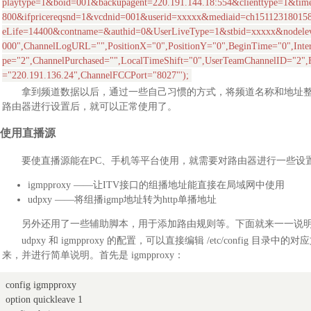
playtype=1&boid=001&backupagent=220.191.144.18:554&clienttype=1&ti
800&ifpricereqsnd=1&vcdnid=001&userid=xxxxx&mediaid=ch151123180
eLife=14400&contname=&authid=0&UserLiveType=1&stbid=xxxxx&nodeleve
000",ChannelLogURL="",PositionX="0",PositionY="0",BeginTime="0",Inter
pe="2",ChannelPurchased="",LocalTimeShift="0",UserTeamChannelID="2"
="220.191.136.24",ChannelFCCPort="8027"');
拿到频道数据以后，通过一些自己习惯的方式，将频道名称和地址整理
路由器进行设置后，就可以正常使用了。
使用直播源
要使直播源能在PC、手机等平台使用，就需要对路由器进行一些设
igmpproxy ——让ITV接口的组播地址能直接在局域网中使用
udpxy ——将组播igmp地址转为http单播地址
另外还用了一些辅助脚本，用于添加路由规则等。下面就来一一说
udpxy 和 igmpproxy 的配置，可以直接编辑 /etc/config 目
来，并进行简单说明。首先是 igmpproxy：
config igmpproxy

option quickleave 1
