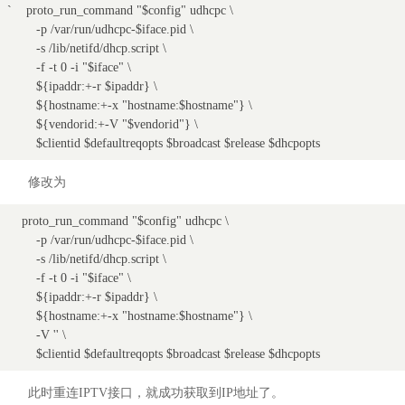
`    proto_run_command "$config" udhcpc \

        -p /var/run/udhcpc-$iface.pid \

        -s /lib/netifd/dhcp.script \

        -f -t 0 -i "$iface" \

        ${ipaddr:+-r $ipaddr} \

        ${hostname:+-x "hostname:$hostname"} \

        ${vendorid:+-V "$vendorid"} \

        $clientid $defaultreqopts $broadcast $release $dhcpopts
修改为
    proto_run_command "$config" udhcpc \

        -p /var/run/udhcpc-$iface.pid \

        -s /lib/netifd/dhcp.script \

        -f -t 0 -i "$iface" \

        ${ipaddr:+-r $ipaddr} \

        ${hostname:+-x "hostname:$hostname"} \

        -V '' \

        $clientid $defaultreqopts $broadcast $release $dhcpopts
此时重连IPTV接口，就成功获取到IP地址了。