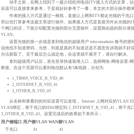
动手之前，在网上找到了一篇介绍杭州电信ITV接入方式的文章，估
应该可以直接拿来参考，于是就好好参考了一番，本文的大部分操作都
作者的接入方式是通过一根线，直接让上网和ITV都走光猫的千兆
所以也打算参考这篇文章进行操作。如果接入方式是直接另外从光猫的I
个网口的话，下面介绍配置光猫的部分无需操作，设置路由器的部分请
VLAN。
设置光猫的第一步就是拿到电信的超级用户 telecomadmin 账号
说他也不知道密码，当然，到底是真的不知道还是不愿意告诉我就不好
办法获取了。至于最后怎么搞定他，在这里就不展开了，请自行解决。
拿到超级用户以后，首先登录快速装维入口，选择网络-网络设置-网
桥接。在这个页面可以看到电信默认有3条线路，分别为
1_TR069_VOICE_R_VID_46
2_INTERNET_B_VID_41
3_OTHER_B_VID_43
从名称和查看到的对应设置可以发现， Internet 上网对应的VLAN ID
VLAN绑定，将千兆口的ID41绑定到 2_INTERNET_B_VID_41，将千
3_OTHER_B_VID_43。设置完成后的效果如下表所示：
用户侧端口
用户侧VLAN
WAN侧VLAN
千兆口
41
41