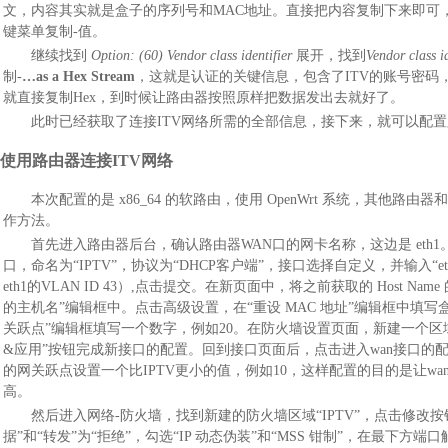
文，内容其实就是盒子的序列号和MAC地址。直接把内容复制下来即可，可以在
键菜单复制-值。
继续找到
Option: (60) Vendor class identifier
展开，找到
Vendor class id
制-
…as a Hex Stream
，这就是认证的关键信息，包含了ITV的账号密码
就直接复制Hex，到时候让路由器按照原样把数据发出去就好了。
此时已经获取了连接ITV网络所需的全部信息，接下来，就可以配
使用路由器连接ITV网络
本次配置的是 x86_64 的软路由，使用 OpenWrt 系统，其他路
作方法。
首先进入路由器后台，确认路由器WAN口的网卡名称，这边是 eth
口，命名为“IPTV”，协议为“DHCP客户端”，接口选择自定义，并输入“eth1.
eth1的VLAN ID 43）,点击提交。在新页面中，将之前获取的 Host Nam
的主机名”编辑框中。点击高级设置，在“重设 MAC 地址”编辑框中填写
关跃点”编辑框填写一个数字，例如20。在防火墙设置页面，新建一个区域，
&应用”按钮完成新接口的配置。回到接口页面后，点击进入wan接口的
的网关跃点设置一个比IPTV更小的值，例如10，这样配置的目的是让wa
高。
然后进入网络-防火墙，找到新建的防火墙区域“IPTV”，点击修改
据”和“转发”为“拒绝”，勾选“IP 动态伪装”和“MSS 钳制”，在最下