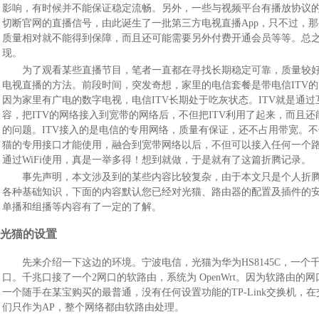
影响，有时候并不能保证稳定流畅。另外，一些与视频平台有播放协议
切断官网的直播信号，由此诞生了一批第三方电视直播App，只不过，那
质量相对就不能得到保障，而且还可能需要另外付费开通会员等等。总之
现。
为了观看某些直播节目，笔者一直都在寻找长期稳定可靠，质量较
电视直播的方法。前段时间，突发奇想，家里的电信套餐是带电信ITV
因为家里有广电的数字电视，电信ITV长期处于吃灰状态。ITV就是通
容，把ITV的网络接入到宽带的网络后，不但把ITV利用了起来，而且
的问题。ITV接入的是电信的专用网络，质量有保证，还不占用带宽。不
猫的专用接口才能使用，融合到宽带网络以后，不但可以接入任何一个路由
通过WiFi使用，真是一举多得！想到就做，于是就有了这篇折腾记录。
事先声明，本文涉及到的某些内容比较复杂，由于本文只是个人折
各种基础知识，下面的内容默认您已经对光猫、路由器的配置及插件的安装
单播和组播等内容有了一定的了解。
光猫的设置
先来介绍一下这边的环境。宁波电信，光猫为华为HS8145C，一个
口。千兆口接了一个2网口的软路由，系统为 OpenWrt。因为软路由的网
一个随手在某宝购买的最普通，没有任何设置功能的TP-Link交换机，
们只作为AP，整个网络都由软路由处理。