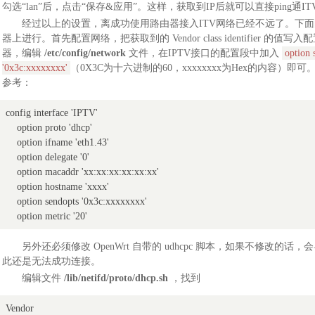
勾选“lan”后，点击“保存&应用”。这样，获取到IP后就可以直接ping通I
经过以上的设置，离成功使用路由器接入ITV网络已经不远了。下面
器上进行。首先配置网络，把获取到的 Vendor class identifier 的值
器，编辑
/etc/config/network
文件，在IPTV接口的配置段中加入
option 
'0x3c:xxxxxxxx'
（0X3C为十六进制的60，xxxxxxxx为Hex的内容）即
参考：
config interface 'IPTV'

    option proto 'dhcp'

    option ifname 'eth1.43'

    option delegate '0'

    option macaddr 'xx:xx:xx:xx:xx:xx'

    option hostname 'xxxx'

    option sendopts '0x3c:xxxxxxxx'

    option metric '20'
另外还必须修改 OpenWrt 自带的 udhcpc 脚本，如果不修改的话，会
此还是无法成功连接。
编辑文件
/lib/netifd/proto/dhcp.sh
，找到
Vendor
