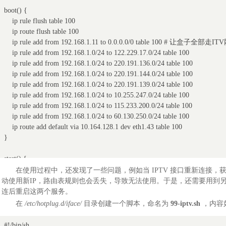
boot() {

    ip rule flush table 100

    ip route flush table 100

    ip rule add from 192.168.1.11 to 0.0.0.0/0 table 100 # 
    ip rule add from 192.168.1.0/24 to 122.229.17.0/24 table 100

    ip rule add from 192.168.1.0/24 to 220.191.136.0/24 table 100

    ip rule add from 192.168.1.0/24 to 220.191.144.0/24 table 100

    ip rule add from 192.168.1.0/24 to 220.191.139.0/24 table 100

    ip rule add from 192.168.1.0/24 to 10.255.247.0/24 table 100

    ip rule add from 192.168.1.0/24 to 115.233.200.0/24 table 100

    ip rule add from 192.168.1.0/24 to 60.130.250.0/24 table 100

    ip route add default via 10.164.128.1 dev eth1.43 table 100

}

start() {

    boot

在使用过程中，还发现了一些问题，例如当 IPTV 接口重新连接，获取新
}

动使用新IP，路由表规则也会丢失，导致无法使用。于是，还需要用到
连后重启这两个服务。
stop() {

在
/etc/hotplug.d/iface/
目录创建一个脚本，命名为
99-iptv.sh
，内容
    ip rule flush table 100

    ip route flush table 100

#!/bin/sh
