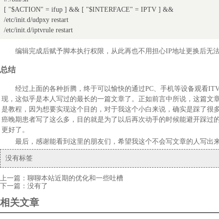
}

[ "$ACTION" = ifup ] && [ "$INTERFACE" = IPTV ] &&

/etc/init.d/udpxy restart

restart() {

/etc/init.d/iptvrule restart
    boot

}
编辑完成后赋予脚本执行权限，从此再也不用担心IP地址更换后无
总结
经过上面的各种折腾，终于可以愉快的通过PC、手机等设备观看IT
现，这似乎是本人写过的最长的一篇文章了。正如前言中所说，这篇文
是教程，因为想要实现这个目的，对于我这个小白来说，确实是踩了很
癌晚期患者写了这么多，目的就是为了以后再次动手的时候能避开踩过
更好了。
最后，感谢能看到这里的朋友们，希望我这个不会写文章的人写出
没有标签
上一篇：
聊聊本站近期的优化和一些吐槽
下一篇：没有了
相关文章