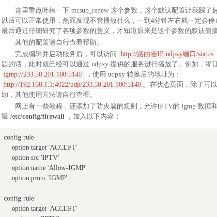
这里重点吐槽一下 mcsub_renew 这个参数，这个默认配置让我
以后可以正常使用，然而发现不管播放什么，一到4分钟左右就一定会停
最后通过仔细研究了各项参数的意义，才知道原来是这个参数的默认值
其他的配置请自行查看帮助。
完成编辑并启动服务后，可以访问
http://路由器IP:udpxy端口/status
题的话，此时就已经可以通过 udpxy 提供的服务进行播放了。例如，
igmp://233.50.201.100:5140
，使用 udpxy 转换后的地址为：
http://192.168.1.1:4022/udp/233.50.201.100:5140
。在状态页面，除了可
助，其他使用方法请自行查看。
网上有一些教程，还添加了防火墙的规则，允许IPTV的 igmp 数据和 
辑
/etc/config/firewall
，加入以下内容：
config rule

    option target 'ACCEPT'

    option src 'IPTV'

    option name 'Allow-IGMP'

    option proto 'IGMP'

config rule

    option target 'ACCEPT'
