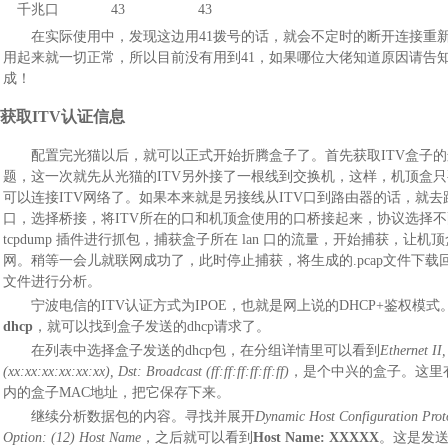
千兆口
43
43
在实际使用中，发现这边用41拨号的话，就会不定时的断开连接重新拨
用起来就一切正常，所以目前没有用到41，如果哪位大佬知道原因请告
成！
获取ITV认证信息
配置完光猫以后，就可以正式开始折腾盒子了。首先获取ITV盒子
题，这一次就先从光猫的ITV另外接了一根线到交换机，这样，机顶盒只
可以连接ITV网络了。如果本来就是另接线从ITV口到路由器的话，就
口，选择桥接，将ITV所在的口和机顶盒使用的口桥接起来，协议选择
tcpdump 插件进行抓包，捕获盒子所在 lan 口的流量，开始捕获，让
网。稍等一会儿就联网成功了，此时停止捕获，将生成的.pcap文件下载
文件进行分析。
宁波电信的ITV认证方式为IPOE，也就是网上说的DHCP+鉴权模
dhcp
，就可以找到盒子发送的dhcp请求了。
在列表中选择盒子发送的dhcp包，在分组详情里可以看到
Ethernet II,
(xx:xx:xx:xx:xx:xx), Dst: Broadcast (ff:ff:ff:ff:ff:ff)
，是个中兴的盒子。这里
内的盒子MAC地址，把它保存下来。
继续分析数据包的内容。寻找并展开
Dynamic Host Configuration Prot
Option: (12) Host Name
，之后就可以看到
Host Name: XXXXX
。这是发